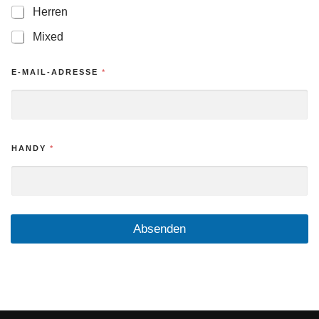
Herren
Mixed
W
E-MAIL-ADRESSE
*
E
M
H
A
N
D
HANDY
*
Y
W
E
R
Absenden