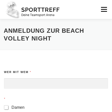
Zum
Inhalt
Menü
springen
BUCHEN
PREISE
VERLOREN
ANMELDUNG ZUR BEACH
VOLLEY NIGHT
SOCCERFIVE
BEACH
KINDERGEBURTSTAG
ACADEMY
COOKIE-RICHTLINIE (EU)
WER MIT WEM
*
IMPRESSUM
*
Damen